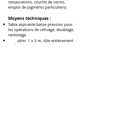
restaurations, couche de vernis,
emploi de pigments particuliers)
Moyens techniques :
Table aspirante basse pression pour
les opérations de refixage, doublage,
rentoilage
(dim: 1 x 2 m, tôle entièrement
perforée aluminium, dépression
maxi: 200mBar).
Bâti d'extension Chassitech pour
les mises en extension de tableau
(dimension maximale
d'environ 140 x 200 cm, profilé
aluminium anodisé).
Spatule chauffante avec variateur de
température (plage de 30 à 200°C +/-
5°C).